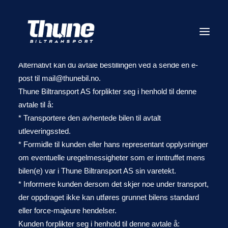
1. Ordre
For å legge inn en bestilling, kan du benytte deg av
bestillingskjemaet på vår hjemmeside www.thunebil.no.
Alternativt kan du avtale bestillingen ved å sende en e-
post til mail@thunebil.no.
Våre tjenester
Thune Biltransport AS forplikter seg i henhold til denne
avtale til å:
Priser
* Transportere den avhentede bilen til avtalt
Bestilling
utleveringssted.
* Formidle til kunden eller hans representant opplysninger
Vilkår
om eventuelle uregelmessigheter som er inntruffet mens
Forsikring
bilen(e) var i Thune Biltransport AS sin varetekt.
Terminaler
* Informere kunden dersom det skjer noe under transport,
der oppdraget ikke kan utføres grunnet bilens standard
Om oss
eller force-majeure hendelser.
Kontakt oss
Kunden forplikter seg i henhold til denne avtale å: