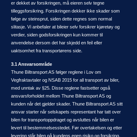
er dekket av forsikringen, må eieren selv tegne
tilleggsforsikring. Forsikringen dekker ikke skader som
følge av steinsprut, siden dette regnes som normal
slitasje. Vi anbefaler at bileier selv forsikrer kjøretøy og
verdier, siden godsforsikringen kun kommer til
anvendelse dersom det har skjedd en feil eller
uaktsomhet fra transportørens side.
3.1 Ansvarsområde
Thune Biltransport AS følger reglene i Lov om
Vegfraktavtaler og NSAB 2015 for all transport av biler,
med unntak av §25. Disse reglene fastsetter også
ansvarsforholdet mellom Thune Biltransport AS og
kunden når det gjelder skader. Thune Biltransport AS sitt
ansvar starter når selskapets representant har tatt over
bilen for transportoppdraget og avsluttes når bilen er
levert til bestemmelsesstedet. Før overtakelsen og etter
levering står bilen på kundens egen risiko og forsikring.