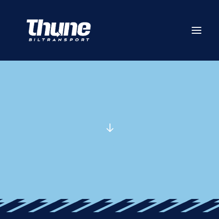
Våre tjenester
Priser
Bestilling
Vilkår
Forsikring
Terminaler
Om oss
Kontakt oss